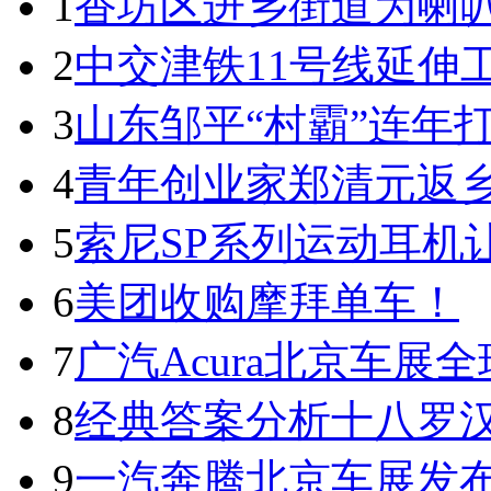
1
香坊区进乡街道为喇叭
2
中交津铁11号线延伸
3
山东邹平“村霸”连年
4
青年创业家郑清元返乡
5
索尼SP系列运动耳机
6
美团收购摩拜单车！
7
广汽Acura北京车展全球
8
经典答案分析十八罗
9
一汽奔腾北京车展发