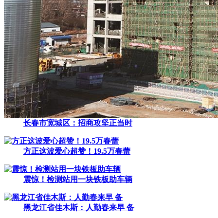
长春市宽城区：招商攻坚正当时
方正这波爱心超赞！19.5万春蕾
震惊！检测站用一块铁板助车辆
黑龙江省佳木斯：人勤春来早 备