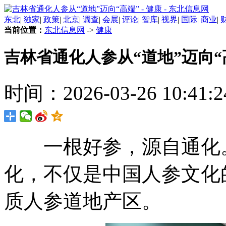
东北
|
独家
|
政策
|
北京
|
调查
|
会展
|
评论
|
智库
|
视界
|
国际
|
商业
|
当前位置：
东北信息网
->
健康
吉林省通化人参从“道地”迈向“
时间：2026-03-26 10:41:2
一根好参，源自通化。
化，不仅是中国人参文化
质人参道地产区。