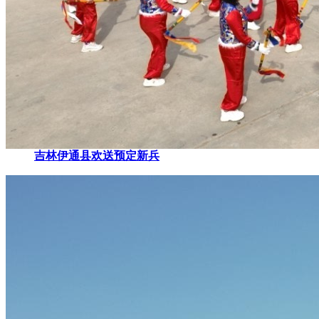
吉林伊通县欢送预定新兵