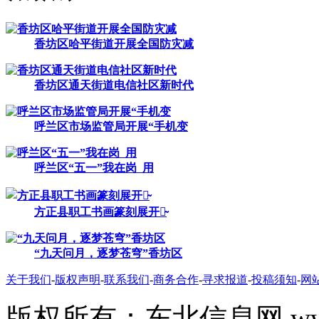
香坊区哈平街道开展全国防灾减
香坊区通天街道电信社区新时代
呼兰区市场监管局开展“手机变
呼兰区“五一”我在岗 用
方正县职工书画篆刻展开幕̴
“九天问月，逐梦苍穹”香坊区
关于我们
-
版权声明
-
联系我们
-
商务合作
-
寻求报道
-
投稿须知
-
网
版权所有：东北信息网 www.don