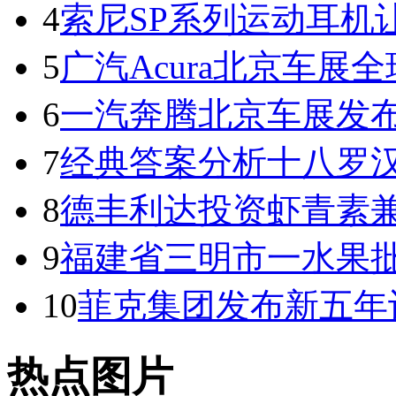
4
索尼SP系列运动耳机
5
广汽Acura北京车展全球
6
一汽奔腾北京车展发
7
经典答案分析十八罗
8
德丰利达投资虾青素兼
9
福建省三明市一水果
10
菲克集团发布新五年
热点图片