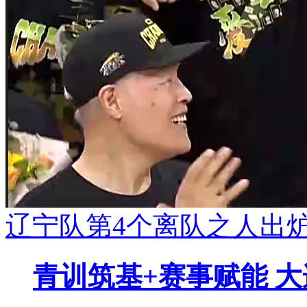
辽宁队第4个离队之人出炉
青训筑基+赛事赋能 