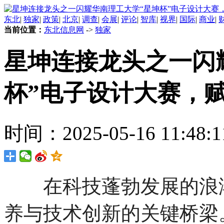
东北
|
独家
|
政策
|
北京
|
调查
|
会展
|
评论
|
智库
|
视界
|
国际
|
商业
|
当前位置：
东北信息网
->
独家
星坤连接龙头之一闪
杯”电子设计大赛，
时间：2025-05-16 11:48:1
在科技蓬勃发展的浪潮
养与技术创新的关键桥梁。20