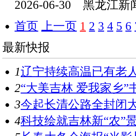
2026-06-30 黑龙
首页
上一页
1
2
3
4
5
6
最新快报
1
辽宁持续高温已有老人“
2
“大美吉林 爱我家乡
3
今起长清公路全封闭
4
科技绘就吉林新“农”