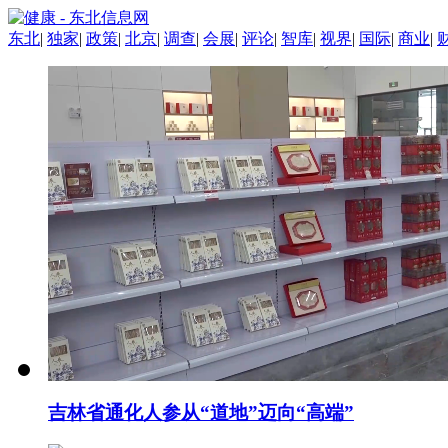
东北
|
独家
|
政策
|
北京
|
调查
|
会展
|
评论
|
智库
|
视界
|
国际
|
商业
|
吉林省通化人参从“道地”迈向“高端”