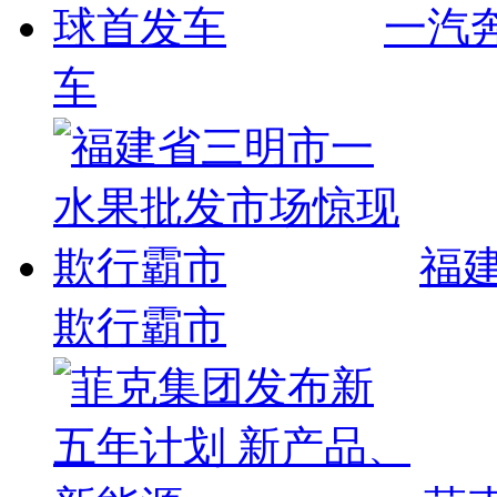
一汽
车
福
欺行霸市