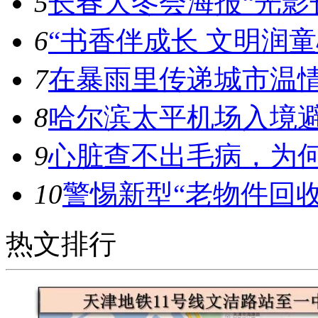
5
长春大冬会海报“光影
6
“书香伴成长 文明润
7
在暴雨里传递城市温
8
哈尔滨太平机场入境
9
心脏查不出毛病，为
10
警惕新型“老物件回收
热文排行