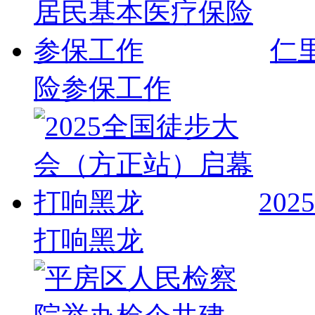
仁
险参保工作
20
打响黑龙