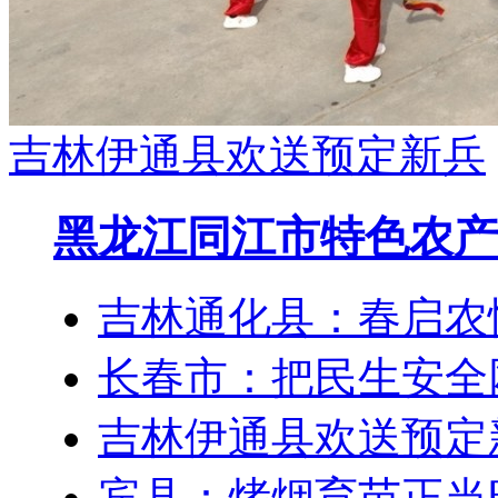
吉林伊通县欢送预定新兵
黑龙江同江市特色农产
吉林通化县：春启农
长春市：把民生安全
吉林伊通县欢送预定
宾县：烤烟育苗正当时