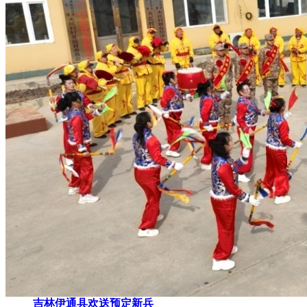
吉林伊通县欢送预定新兵