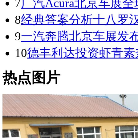
7
广汽Acura北京车展全球
8
经典答案分析十八罗
9
一汽奔腾北京车展发
10
德丰利达投资虾青素
热点图片