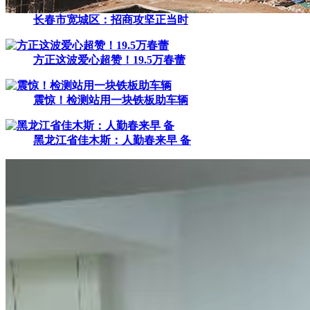
长春市宽城区：招商攻坚正当时
方正这波爱心超赞！19.5万春蕾
震惊！检测站用一块铁板助车辆
黑龙江省佳木斯：人勤春来早 备