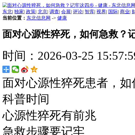
东北
|
独家
|
政策
|
北京
|
调查
|
会展
|
评论
|
智库
|
视界
|
国际
|
商业
|
当前位置：
东北信息网
->
健康
面对心源性猝死，如何急救？
时间：2026-03-25 15:57:5
面对心源性猝死患者，如何
科普时间
心源性猝死有前兆
急救步骤要记牢