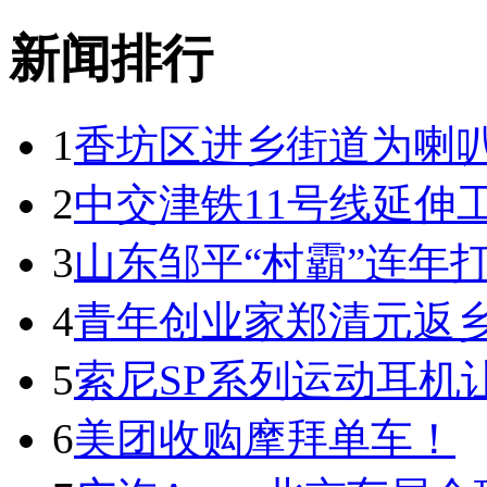
新闻排行
1
香坊区进乡街道为喇叭
2
中交津铁11号线延伸
3
山东邹平“村霸”连年
4
青年创业家郑清元返乡
5
索尼SP系列运动耳机
6
美团收购摩拜单车！