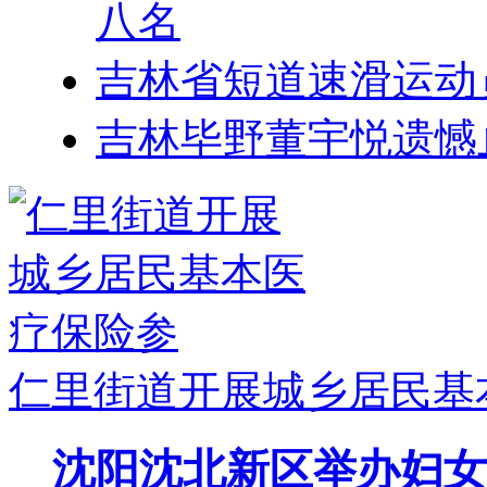
八名
吉林省短道速滑运动
吉林毕野董宇悦遗憾
仁里街道开展城乡居民基
沈阳沈北新区举办妇女