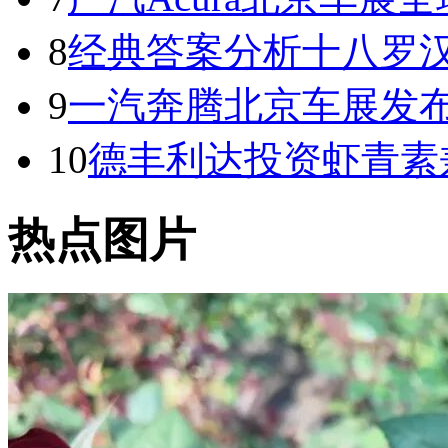
8
经典答案分析十八罗
9
一汽奔腾北京车展发
10
德丰利达投资虾青素
热点图片