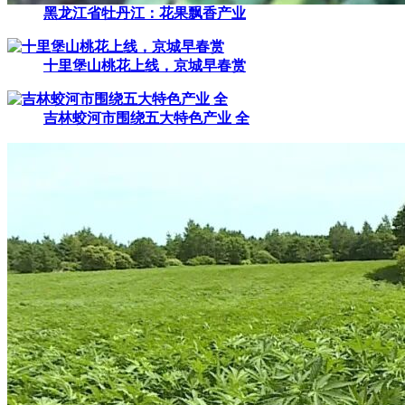
黑龙江省牡丹江：花果飘香产业
十里堡山桃花上线，京城早春赏
吉林蛟河市围绕五大特色产业 全