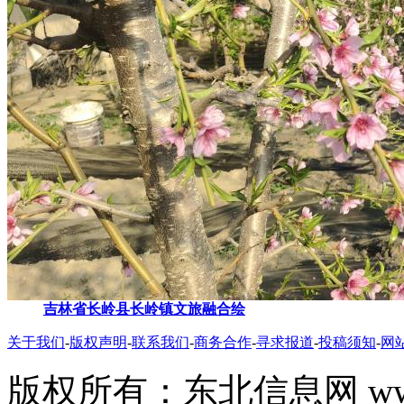
吉林省长岭县长岭镇文旅融合绘
关于我们
-
版权声明
-
联系我们
-
商务合作
-
寻求报道
-
投稿须知
-
网
版权所有：东北信息网 www.don