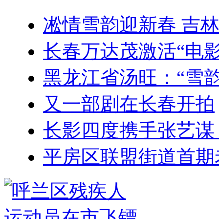
凇情雪韵迎新春 吉
长春万达茂激活“电影
黑龙江省汤旺：“雪韵
又一部剧在长春开拍
长影四度携手张艺谋
平房区联盟街道首期