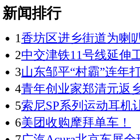
新闻排行
1
香坊区进乡街道为喇叭
2
中交津铁11号线延伸
3
山东邹平“村霸”连年
4
青年创业家郑清元返乡
5
索尼SP系列运动耳机
6
美团收购摩拜单车！
7
广汽Acura北京车展全球