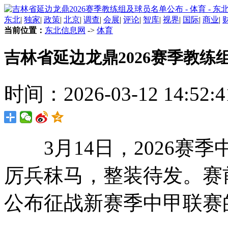
东北
|
独家
|
政策
|
北京
|
调查
|
会展
|
评论
|
智库
|
视界
|
国际
|
商业
|
当前位置：
东北信息网
->
体育
吉林省延边龙鼎2026赛季教练
时间：2026-03-12 14:52:4
3月14日，2026赛季
厉兵秣马，整装待发。赛
公布征战新赛季中甲联赛