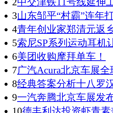
2
中交津铁11号线延伸
3
山东邹平“村霸”连年
4
青年创业家郑清元返乡
5
索尼SP系列运动耳机
6
美团收购摩拜单车！
7
广汽Acura北京车展全球
8
经典答案分析十八罗
9
一汽奔腾北京车展发
10
德丰利达投资虾青素