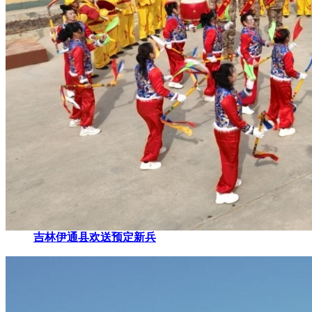
吉林伊通县欢送预定新兵