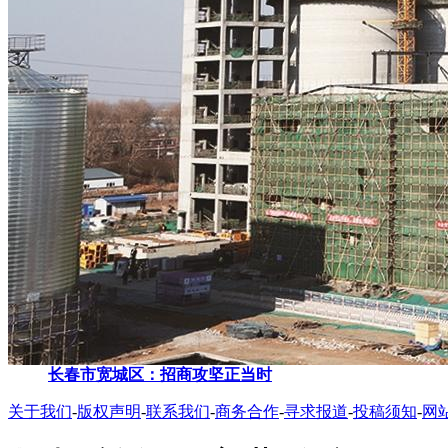
长春市宽城区：招商攻坚正当时
关于我们
-
版权声明
-
联系我们
-
商务合作
-
寻求报道
-
投稿须知
-
网