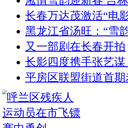
凇情雪韵迎新春 吉
长春万达茂激活“电影
黑龙江省汤旺：“雪韵
又一部剧在长春开拍
长影四度携手张艺谋
平房区联盟街道首期