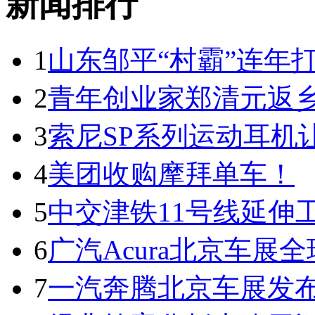
新闻排行
1
山东邹平“村霸”连年
2
青年创业家郑清元返乡
3
索尼SP系列运动耳机
4
美团收购摩拜单车！
5
中交津铁11号线延伸
6
广汽Acura北京车展全球
7
一汽奔腾北京车展发