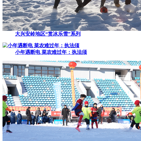
大兴安岭地区“赏冰乐雪”系列
小年遇断电 菜农难过年：执法须