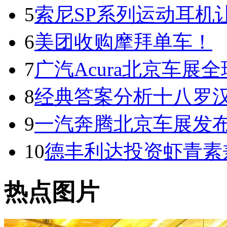
5
索尼SP系列运动耳机
6
美团收购摩拜单车！
7
广汽Acura北京车展全球
8
经典答案分析十八罗
9
一汽奔腾北京车展发
10
德丰利达投资虾青素
热点图片