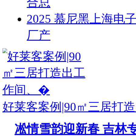
合总
2025 慕尼黑上海
厂产
好莱客案例|90㎡三居打
凇情雪韵迎新春 吉林