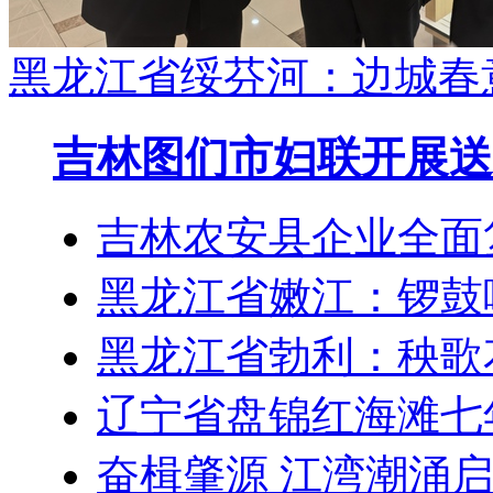
黑龙江省绥芬河：边城春
吉林图们市妇联开展送
吉林农安县企业全面
黑龙江省嫩江：锣鼓
黑龙江省勃利：秧歌
辽宁省盘锦红海滩七
奋楫肇源 江湾潮涌