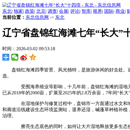
东北
|
独家
|
政策
|
北京
|
调查
|
会展
|
评论
|
智库
|
视界
|
国际
|
商业
|
当前位置：
东北信息网
->
东北
辽宁省盘锦红海滩七年“长大”
时间：2026-03-02 09:53:18
盘锦红海滩四季皆景、风光独特，是旅游休闲的好去处。近日
选。
受围海养殖业等影响，十几年前，盘锦红海滩的湿地天然植
已从2018年的2000亩，扩展至2025年的2.8万余亩，7年
在湿地保护与修复过程中，盘锦市一方面通过水文和地质监
和廊道沿线建设生态环境监测站，退养还湿，碱蓬草种植补植
治理。
擦亮生态底色的同时，如何让大片湿地释放更多生态价值？