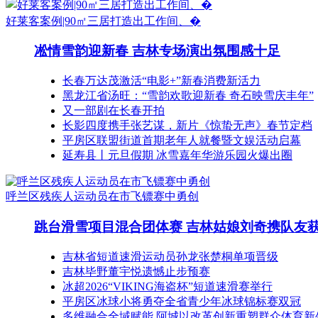
好莱客案例|90㎡三居打造出工作间、�
凇情雪韵迎新春 吉林专场演出氛围感十足
长春万达茂激活“电影+”新春消费新活力
黑龙江省汤旺：“雪韵欢歌迎新春 奇石映雪庆丰年”
又一部剧在长春开拍
长影四度携手张艺谋，新片《惊蛰无声》春节定档
平房区联盟街道首期老年人就餐暨文娱活动启幕
延寿县丨元旦假期 冰雪嘉年华游乐园火爆出圈
呼兰区残疾人运动员在市飞镖赛中勇创
跳台滑雪项目混合团体赛 吉林姑娘刘奇携队友
吉林省短道速滑运动员孙龙张楚桐单项晋级
吉林毕野董宇悦遗憾止步预赛
冰超2026“VIKING海盗杯”短道速滑赛举行
平房区冰球小将勇夺全省青少年冰球锦标赛双冠
多维融合全域赋能 阿城以改革创新重塑群众体育新