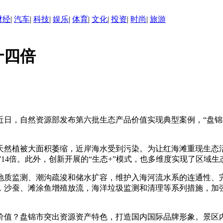
财经
|
汽车
|
科技
|
娱乐
|
体育
|
文化
|
投资
|
时尚
|
旅游
十四倍
，自然资源部发布第六批生态产品价值实现典型案例，“盘锦
被大面积萎缩，近岸海水受到污染。为让红海滩重现生态活
间“长大”14倍。此外，创新开展的“生态+”模式，也多维度实现了区域
测、潮沟疏浚和储水扩容，维护入海河流水系的连通性、完
，沙蚕、滩涂鱼增殖放流，海洋垃圾监测和清理等系列措施，加
盘锦市突出资源资产特色，打造国内国际品牌形象。景区内标