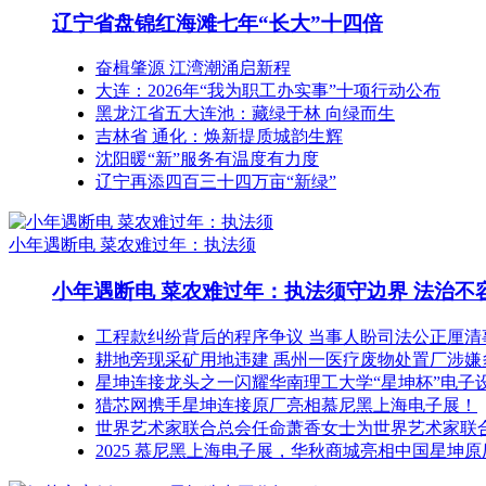
辽宁省盘锦红海滩七年“长大”十四倍
奋楫肇源 江湾潮涌启新程
大连：2026年“我为职工办实事”十项行动公布
黑龙江省五大连池：藏绿于林 向绿而生
吉林省 通化：焕新提质城韵生辉
沈阳暖“新”服务有温度有力度
辽宁再添四百三十四万亩“新绿”
小年遇断电 菜农难过年：执法须
小年遇断电 菜农难过年：执法须守边界 法治不
工程款纠纷背后的程序争议 当事人盼司法公正厘清
耕地旁现采矿用地违建 禹州一医疗废物处置厂涉嫌
星坤连接龙头之一闪耀华南理工大学“星坤杯”电子
猎芯网携手星坤连接原厂亮相慕尼黑上海电子展！
世界艺术家联合总会任命萧香女士为世界艺术家联
2025 慕尼黑上海电子展，华秋商城亮相中国星坤原