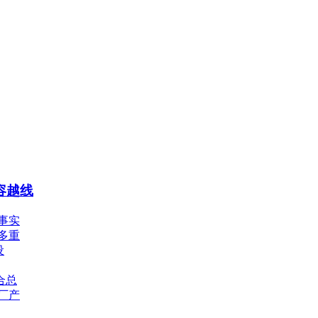
容越线
事实
多重
设
合总
厂产