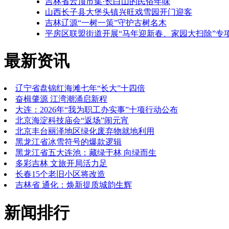
吉林省云顶市集·长白山的民俗年味
山西长子县大堡头镇兴旺戏雪园开门迎客
吉林辽源“一树一策”守护古树名木
平房区联盟街道开展“马年迎新春、家园大扫除”专
最新资讯
辽宁省盘锦红海滩七年“长大”十四倍
奋楫肇源 江湾潮涌启新程
大连：2026年“我为职工办实事”十项行动公布
北京海淀科技庙会“返场”闹元宵
北京丰台丽泽地区绿化废弃物就地利用
黑龙江省冰雪符号的爆款逻辑
黑龙江省五大连池：藏绿于林 向绿而生
多彩吉林 文旅开局活力足
长春15个老旧小区将改造
吉林省 通化：焕新提质城韵生辉
新闻排行