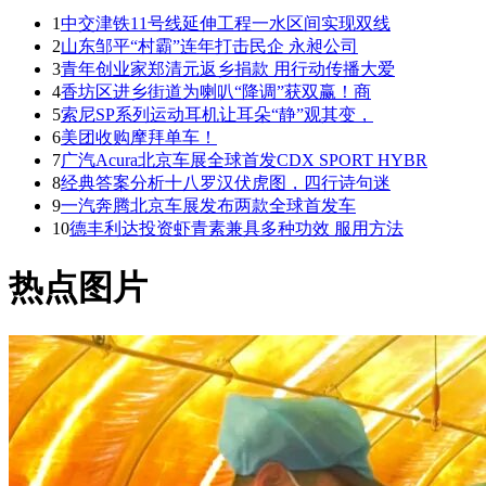
1
中交津铁11号线延伸工程一水区间实现双线
2
山东邹平“村霸”连年打击民企 永昶公司
3
青年创业家郑清元返乡捐款 用行动传播大爱
4
香坊区进乡街道为喇叭“降调”获双赢！商
5
索尼SP系列运动耳机让耳朵“静”观其变，
6
美团收购摩拜单车！
7
广汽Acura北京车展全球首发CDX SPORT HYBR
8
经典答案分析十八罗汉伏虎图，四行诗句迷
9
一汽奔腾北京车展发布两款全球首发车
10
德丰利达投资虾青素兼具多种功效 服用方法
热点图片