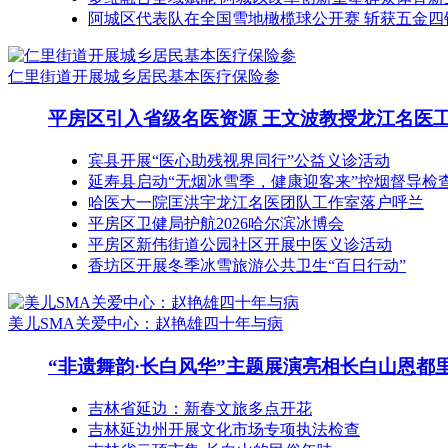
阿城区代表队在全国雪地橄榄球公开赛 斩获五金四
仁里街道开展城乡居民基本医疗保险参
平房区引入省级名医资源 王文波教授龙江名医
宾县开展“医心助残视界同行”公益义诊活动
延寿县启动“无烟冰雪季，健康迎客来”控烟督导检
哈医大一院匡洪宇龙江名医团队工作室落户呼兰
平房区卫健局护航2026哈尔滨冰博会
平房区新伟街道公园社区开展中医义诊活动
香坊区开展冬季冰雪旅游公共卫生“百日行动”
美儿SMA关爱中心：赵艳雄四十年与病
“非遗舞韵·长白风华”主题展演亮相长白山恩都
吉林省延边：新春文旅多点开花
吉林延边州开展文化市场专项执法检查